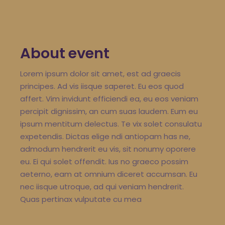
About event
Lorem ipsum dolor sit amet, est ad graecis
principes. Ad vis iisque saperet. Eu eos quod
affert. Vim invidunt efficiendi ea, eu eos veniam
percipit dignissim, an cum suas laudem. Eum eu
ipsum mentitum delectus. Te vix solet consulatu
expetendis. Dictas elige ndi antiopam has ne,
admodum hendrerit eu vis, sit nonumy oporere
eu. Ei qui solet offendit. Ius no graeco possim
aeterno, eam at omnium diceret accumsan. Eu
nec iisque utroque, ad qui veniam hendrerit.
Quas pertinax vulputate cu mea