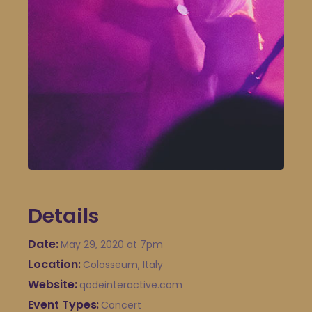
Details
Date
May 29, 2020
at 7pm
Location
Colosseum, Italy
Website
qodeinteractive.com
Event Types
Concert