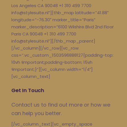
info@stylesuite.nl”][thb_map latitude=”41.88″
longitude=”-76.30″ marker_title=”Paris”
marker_description=”6100 Wilshire Blvd 2nd Floor
Paris CA 90048 +1 310 499 7700
info@stylesuite.nl”][/thb_map_parent]
[/vc_column][/vc_row][vc_row
css=”.vc_custom_1503596888127{padding-top:
10vh !important;padding-bottom: 15vh
!important;}”][vc_column width=”1/4″]
[vc_column_text]
Get In Touch
Contact us to find out more or how we
can help you better.
[/vc_column_text][vc_empty_space